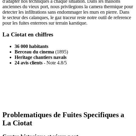
d'adapter nos techniques a chaque situation. Dans les maisons
anciennes du vieux port, nous privilegions la camera thermique pour
detecter les infiltrations sans endommager les murs en pierre. Dans
le secteur des calanques, le gaz traceur reste notre outil de reference
pour les fuites enterrees sur terrain karstique.
La Ciotat en chiffres
36 000 habitants
Berceau du cinema
(1895)
Heritage chantiers navals
24 avis clients
- Note 4.8/5
Batiment ancien ?
Maison du vieux port, immeuble ouvrier : nous adaptons nos
techniques a votre patrimoine.
Demander un devis
Problematiques de Fuites Specifiques a
La Ciotat