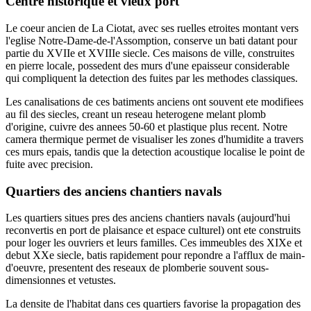
Centre historique et vieux port
Le coeur ancien de La Ciotat, avec ses ruelles etroites montant vers
l'eglise Notre-Dame-de-l'Assomption, conserve un bati datant pour
partie du XVIIe et XVIIIe siecle. Ces maisons de ville, construites
en pierre locale, possedent des murs d'une epaisseur considerable
qui compliquent la detection des fuites par les methodes classiques.
Les canalisations de ces batiments anciens ont souvent ete modifiees
au fil des siecles, creant un reseau heterogene melant plomb
d'origine, cuivre des annees 50-60 et plastique plus recent. Notre
camera thermique permet de visualiser les zones d'humidite a travers
ces murs epais, tandis que la detection acoustique localise le point de
fuite avec precision.
Quartiers des anciens chantiers navals
Les quartiers situes pres des anciens chantiers navals (aujourd'hui
reconvertis en port de plaisance et espace culturel) ont ete construits
pour loger les ouvriers et leurs familles. Ces immeubles des XIXe et
debut XXe siecle, batis rapidement pour repondre a l'afflux de main-
d'oeuvre, presentent des reseaux de plomberie souvent sous-
dimensionnes et vetustes.
La densite de l'habitat dans ces quartiers favorise la propagation des