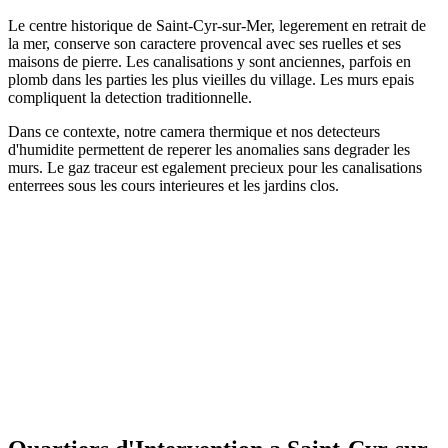
Le centre historique de Saint-Cyr-sur-Mer, legerement en retrait de
la mer, conserve son caractere provencal avec ses ruelles et ses
maisons de pierre. Les canalisations y sont anciennes, parfois en
plomb dans les parties les plus vieilles du village. Les murs epais
compliquent la detection traditionnelle.
Dans ce contexte, notre camera thermique et nos detecteurs
d'humidite permettent de reperer les anomalies sans degrader les
murs. Le gaz traceur est egalement precieux pour les canalisations
enterrees sous les cours interieures et les jardins clos.
Conseil pour les proprietaires de
residences secondaires
Avant chaque depart prolonge, pensez a :
Relever votre compteur d'eau
Fermer l'arrivee d'eau generale
Vidanger les canalisations si gel possible
Verifier l'absence de suintement visible
Programmer une visite de controle
Comparer le releve a votre retour