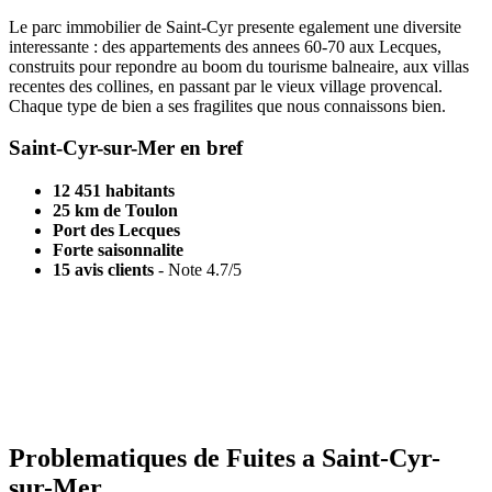
Le parc immobilier de Saint-Cyr presente egalement une diversite
interessante : des appartements des annees 60-70 aux Lecques,
construits pour repondre au boom du tourisme balneaire, aux villas
recentes des collines, en passant par le vieux village provencal.
Chaque type de bien a ses fragilites que nous connaissons bien.
Saint-Cyr-sur-Mer en bref
12 451 habitants
25 km de Toulon
Port des Lecques
Forte saisonnalite
15 avis clients
- Note 4.7/5
Residence secondaire ?
Facture d'eau anormale ? Traces d'humidite a votre arrivee ? Nous
intervenons meme en votre absence.
Demander un devis
Problematiques de Fuites a Saint-Cyr-
sur-Mer