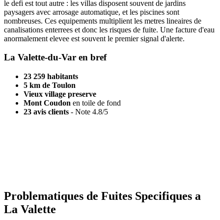
le defi est tout autre : les villas disposent souvent de jardins
paysagers avec arrosage automatique, et les piscines sont
nombreuses. Ces equipements multiplient les metres lineaires de
canalisations enterrees et donc les risques de fuite. Une facture d'eau
anormalement elevee est souvent le premier signal d'alerte.
La Valette-du-Var en bref
23 259 habitants
5 km de Toulon
Vieux village preserve
Mont Coudon
en toile de fond
23 avis clients
- Note 4.8/5
Besoin d'un expert ?
Fuite dans votre villa ou dans le vieux village ? Nous adaptons nos
techniques a chaque situation.
Demander un devis
Problematiques de Fuites Specifiques a
La Valette