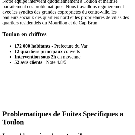
Notre equipe intervient quotidiennement a Toulon et maitrise
parfaitement ces problematiques. Nous travaillons regulierement
avec les syndics des grandes coproprietes du centre-ville, les
bailleurs sociaux des quartiers nord et les proprietaires de villas des
quartiers residentiels du Mourillon et de Cap Brun.
Toulon en chiffres
172 000 habitants
- Prefecture du Var
12 quartiers principaux
couverts
Intervention sous 2h
en moyenne
52 avis clients
- Note 4.8/5
Devis gratuit Toulon
Vous suspectez une fuite dans votre logement toulonnais ?
Contactez-nous pour un diagnostic rapide.
Demander un devis
Problematiques de Fuites Specifiques a
Toulon