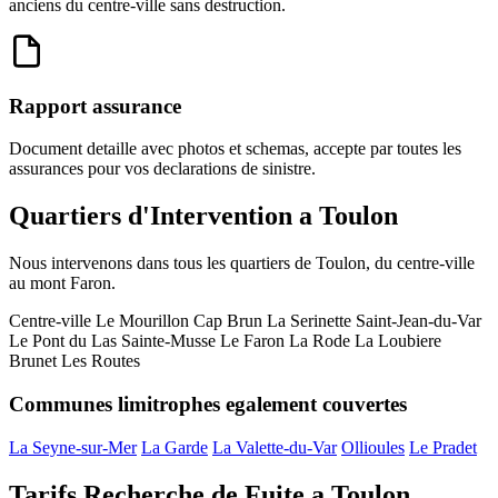
anciens du centre-ville sans destruction.
Rapport assurance
Document detaille avec photos et schemas, accepte par toutes les
assurances pour vos declarations de sinistre.
Quartiers d'Intervention a Toulon
Nous intervenons dans tous les quartiers de Toulon, du centre-ville
au mont Faron.
Centre-ville
Le Mourillon
Cap Brun
La Serinette
Saint-Jean-du-Var
Le Pont du Las
Sainte-Musse
Le Faron
La Rode
La Loubiere
Brunet
Les Routes
Communes limitrophes egalement couvertes
La Seyne-sur-Mer
La Garde
La Valette-du-Var
Ollioules
Le Pradet
Tarifs Recherche de Fuite a Toulon