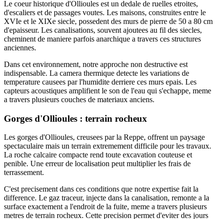
Le coeur historique d'Ollioules est un dedale de ruelles etroites,
d'escaliers et de passages voutes. Les maisons, construites entre le
XVIe et le XIXe siecle, possedent des murs de pierre de 50 a 80 cm
d'epaisseur. Les canalisations, souvent ajoutees au fil des siecles,
cheminent de maniere parfois anarchique a travers ces structures
anciennes.
Dans cet environnement, notre approche non destructive est
indispensable. La camera thermique detecte les variations de
temperature causees par l'humidite derriere ces murs epais. Les
capteurs acoustiques amplifient le son de l'eau qui s'echappe, meme
a travers plusieurs couches de materiaux anciens.
Gorges d'Ollioules : terrain rocheux
Les gorges d'Ollioules, creusees par la Reppe, offrent un paysage
spectaculaire mais un terrain extremement difficile pour les travaux.
La roche calcaire compacte rend toute excavation couteuse et
penible. Une erreur de localisation peut multiplier les frais de
terrassement.
C'est precisement dans ces conditions que notre expertise fait la
difference. Le gaz traceur, injecte dans la canalisation, remonte a la
surface exactement a l'endroit de la fuite, meme a travers plusieurs
metres de terrain rocheux. Cette precision permet d'eviter des jours