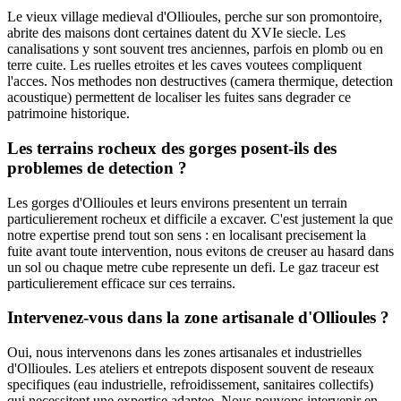
Le vieux village medieval d'Ollioules, perche sur son promontoire,
abrite des maisons dont certaines datent du XVIe siecle. Les
canalisations y sont souvent tres anciennes, parfois en plomb ou en
terre cuite. Les ruelles etroites et les caves voutees compliquent
l'acces. Nos methodes non destructives (camera thermique, detection
acoustique) permettent de localiser les fuites sans degrader ce
patrimoine historique.
Les terrains rocheux des gorges posent-ils des
problemes de detection ?
Les gorges d'Ollioules et leurs environs presentent un terrain
particulierement rocheux et difficile a excaver. C'est justement la que
notre expertise prend tout son sens : en localisant precisement la
fuite avant toute intervention, nous evitons de creuser au hasard dans
un sol ou chaque metre cube represente un defi. Le gaz traceur est
particulierement efficace sur ces terrains.
Intervenez-vous dans la zone artisanale d'Ollioules ?
Oui, nous intervenons dans les zones artisanales et industrielles
d'Ollioules. Les ateliers et entrepots disposent souvent de reseaux
specifiques (eau industrielle, refroidissement, sanitaires collectifs)
qui necessitent une expertise adaptee. Nous pouvons intervenir en