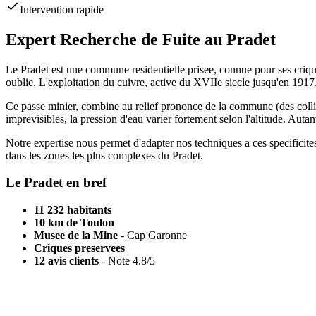
Intervention rapide
Expert Recherche de Fuite au Pradet
Le Pradet est une commune residentielle prisee, connue pour ses criq
oublie. L'exploitation du cuivre, active du XVIIe siecle jusqu'en 1917, 
Ce passe minier, combine au relief prononce de la commune (des collines
imprevisibles, la pression d'eau varier fortement selon l'altitude. Auta
Notre expertise nous permet d'adapter nos techniques a ces specificite
dans les zones les plus complexes du Pradet.
Le Pradet en bref
11 232 habitants
10 km de Toulon
Musee de la Mine
- Cap Garonne
Criques preservees
12 avis clients
- Note 4.8/5
Terrain difficile ?
Passe minier ou pente vers la mer, nous localisons votre fuite avec pre