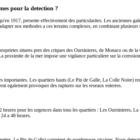
mes pour la detection ?
u'en 1917, presente effectivement des particularites. Les anciennes galer
'adapter nos methodes a ces terrains complexes, en combinant plusieurs t
 proprietes situees pres des criques des Oursinieres, de Monaco ou de l
a proximite de la mer impose une vigilance particuliere sur la corrosion
ees importantes. Les quartiers hauts (Le Pin de Galle, La Colle Noire) re
vent egalement provoquer des ruptures sur les reseaux enterres.
2 heures pour les urgences dans tous les quartiers : Les Oursinieres, 
24 a 48 heures.
ettes, Le Pin de Galle) comptent de nombreuses piscines. Nous detectons 