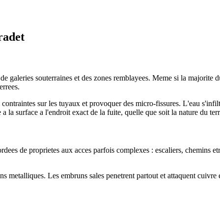
radet
e galeries souterraines et des zones remblayees. Meme si la majorite du 
errees.
traintes sur les tuyaux et provoquer des micro-fissures. L'eau s'infiltre
la surface a l'endroit exact de la fuite, quelle que soit la nature du terr
ees de proprietes aux acces parfois complexes : escaliers, chemins etro
ns metalliques. Les embruns sales penetrent partout et attaquent cuivre