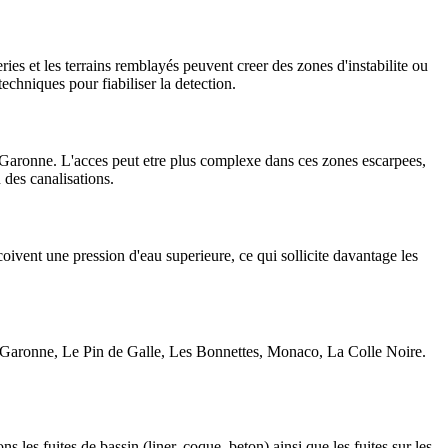
ies et les terrains remblayés peuvent creer des zones d'instabilite ou
echniques pour fiabiliser la detection.
a Garonne. L'acces peut etre plus complexe dans ces zones escarpees,
 des canalisations.
coivent une pression d'eau superieure, ce qui sollicite davantage les
La Garonne, Le Pin de Galle, Les Bonnettes, Monaco, La Colle Noire.
les fuites de bassin (liner, coque, beton) ainsi que les fuites sur les