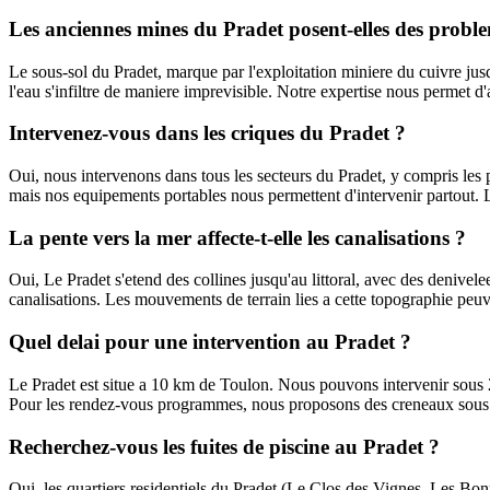
Les anciennes mines du Pradet posent-elles des proble
Le sous-sol du Pradet, marque par l'exploitation miniere du cuivre jusq
l'eau s'infiltre de maniere imprevisible. Notre expertise nous permet d
Intervenez-vous dans les criques du Pradet ?
Oui, nous intervenons dans tous les secteurs du Pradet, y compris les
mais nos equipements portables nous permettent d'intervenir partout. L
La pente vers la mer affecte-t-elle les canalisations ?
Oui, Le Pradet s'etend des collines jusqu'au littoral, avec des denivel
canalisations. Les mouvements de terrain lies a cette topographie peu
Quel delai pour une intervention au Pradet ?
Le Pradet est situe a 10 km de Toulon. Nous pouvons intervenir sous 
Pour les rendez-vous programmes, nous proposons des creneaux sous 
Recherchez-vous les fuites de piscine au Pradet ?
Oui, les quartiers residentiels du Pradet (Le Clos des Vignes, Les Bonn