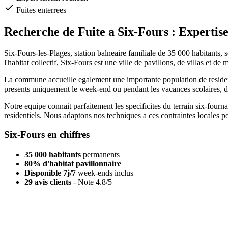
Fuites enterrees
Recherche de Fuite a Six-Fours : Expertise
Six-Fours-les-Plages, station balneaire familiale de 35 000 habitants,
l'habitat collectif, Six-Fours est une ville de pavillons, de villas et d
La commune accueille egalement une importante population de residents 
presents uniquement le week-end ou pendant les vacances scolaires, de
Notre equipe connait parfaitement les specificites du terrain six-fourn
residentiels. Nous adaptons nos techniques a ces contraintes locales po
Six-Fours en chiffres
35 000 habitants
permanents
80% d'habitat pavillonnaire
Disponible 7j/7
week-ends inclus
29 avis clients
- Note 4.8/5
Residence secondaire ?
Vous n'etes la que le week-end ? Nous nous adaptons a vos disponibili