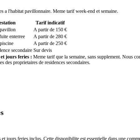
es a l'habitat pavillonnaire. Meme tarif week-end et semaine.
estation
Tarif indicatif
pavillon
A partir de 150 €
uite enterree
A partir de 280 €
piscine
A partir de 250 €
idence secondaire
Sur devis
t jours feries :
Meme tarif que la semaine, sans supplement. Nous c
tes des proprietaires de residences secondaires.
es
 et jours feries inclus. Cette disponibilite est essentielle dans une co