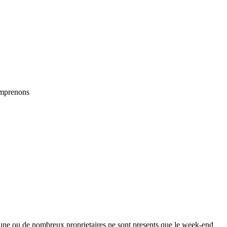
omprenons
mmune ou de nombreux proprietaires ne sont presents que le week-end