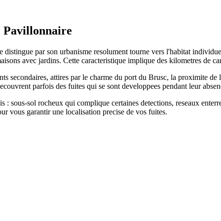
 Pavillonnaire
 se distingue par son urbanisme resolument tourne vers l'habitat indivi
e maisons avec jardins. Cette caracteristique implique des kilometres de ca
secondaires, attires par le charme du port du Brusc, la proximite de l'i
couvrent parfois des fuites qui se sont developpees pendant leur absen
ais : sous-sol rocheux qui complique certaines detections, reseaux enterr
ur vous garantir une localisation precise de vos fuites.
tes pour intervenir rapidement.