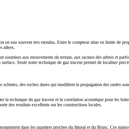
n en eau souvent tres etendus. Entre le compteur situe en limite de propr
s allees.
ont soumises aux mouvements du terrain, aux racines des arbres et parfo
n surface. Seule notre technique de gaz traceur permet de localiser preci
de schistes, des roches dures qui modifient la propagation des ondes sono
ier la technique du gaz traceur et la correlation acoustique pour les fui
orte des resultats excellents sur les constructions locales.
notamment dans les quartiers proches du littoral et du Brusc. Ces maison