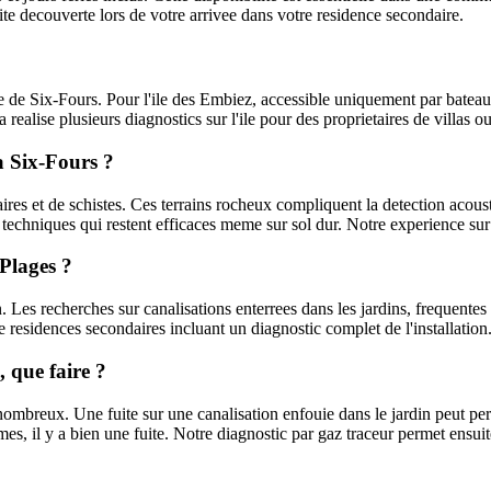
te decouverte lors de votre arrivee dans votre residence secondaire.
ue de Six-Fours. Pour l'ile des Embiez, accessible uniquement par batea
realise plusieurs diagnostics sur l'ile pour des proprietaires de villas ou
a Six-Fours ?
aires et de schistes. Ces terrains rocheux compliquent la detection acou
es techniques qui restent efficaces meme sur sol dur. Notre experience su
-Plages ?
 Les recherches sur canalisations enterrees dans les jardins, frequentes
 residences secondaires incluant un diagnostic complet de l'installation
, que faire ?
nombreux. Une fuite sur une canalisation enfouie dans le jardin peut perd
rmes, il y a bien une fuite. Notre diagnostic par gaz traceur permet ensuit